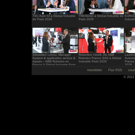
TSC Auto ID à Global Industrie
TRENDnet à Global Industrie de
EUROCI
de Paris 2026
Paris 2026
Industr
Sébastien Lohou, Manager
Robertino Cinelli, Dir. ABB
Laurent
System & application service &
Robotics France SAS à Global
Automo
repairs – ABB Robotics en
Industrie Paris 2026
France 
France à Global Industrie Paris
2026
2026
newsletter
Flux RSS
soum
© 2013 -