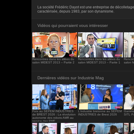
<iframe src="https://www.industrie-mag.c
La société Frédéric Dayot est une entreprise de décolletage
frameborder="0"></iframe>
caractérisée, depuis 1983, par son dynamisme.
Vidéos qui pourraient vous intéresser
Rencontres dans les allées du
Rencontres dans les allées du
Rencont
salon MIDEST 2013 – Partie 2
salon MIDEST 2013 – Partie 1
salon 
Dernières vidéos sur Industrie Mag
Forx au SEPEM INDUSTRIES
L'industrie bretonne au SEPEM
Gamma 
de BREST 2026 : La révolution
INDUSTRIES de Brest 2026
SITL P
autonome des robots AMR au
service des PME