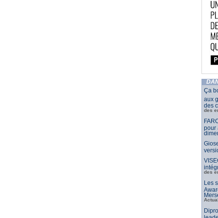
DAN
Ça b
aux g
des c
des e
FARO
pour 
dimen
Giose
vers
VISE
intég
des e
Les s
Awar
Merse
Actua
Dipro
leade