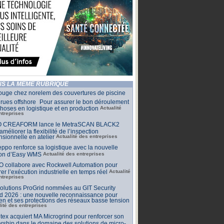
S LA MÊME RUBRIQUE
ouge chez norelem des couvertures de piscine
rues offshore Pour assurer le bon déroulement
hoses en logistique et en production
Actualité
ntreprises
 CREAFORM lance le MetraSCAN BLACK2
améliorer la flexibilité de l’inspection
sionnelle en atelier
Actualité des entreprises
ppo renforce sa logistique avec la nouvelle
ion d’Easy WMS
Actualité des entreprises
O collabore avec Rockwell Automation pour
rer l’exécution industrielle en temps réel
Actualité
ntreprises
olutions ProGrid nommées au GIT Security
d 2026 : une nouvelle reconnaissance pour
n et ses protections des réseaux basse tension
lité des entreprises
tex acquiert MA Microgrind pour renforcer son
rship dans le domaine des solutions de micro-