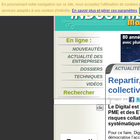
En poursuivant votre navigation sur ce site, vous acceptez l'utilisation de cookie
services adaptés à vos centres d'intérêts.
En savoir plus et gérer ces paramètres
.
En ligne :
NOUVEAUTÉS
ACTUALITÉ DES
ENTREPRISES
ACTUALITÉ
DOSSIERS
TECHNIQUES
Repartir
VIDÉOS
collecti
Rechercher
Partagez sur
Le Digital es
PME et des ET
risques colla
systématiquem
Pour ce faire, Dig
démocratise l’acc