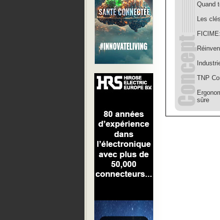
Quand to
Les clé
FICIME:
Réinven
Industr
TNP Cons
Ergonomi
sûre