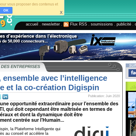
s pour vous proposer des contenus et
OK
X
accueil
.
newsletter
.
Flux RSS
.
soumissions
.
publicité
.
SUI
 DES ENTREPRISES
, ensemble avec l’intelligence
ve et la co-création Digispin
Publication: Juin 2020
t une opportunité extraordinaire pour l’ensemble des
I, qui doit cependant être maîtrisée en termes de
téraux et dont la dynamique doit être
ent centrée sur l’Humain...
ispin, la Plateforme Intelligente qui
ès au conseil et accélère la