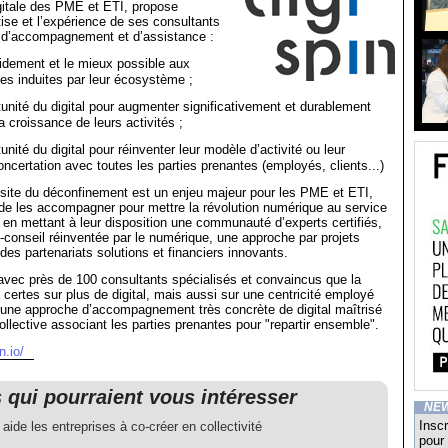
gitale des PME et ETI, propose
tise et l’expérience de ses consultants
d’accompagnement et d’assistance :
idement et le mieux possible aux
ales induites par leur écosystème ;
tunité du digital pour augmenter significativement et durablement
 la croissance de leurs activités ;
tunité du digital pour réinventer leur modèle d’activité ou leur
oncertation avec toutes les parties prenantes (employés, clients...)
ssite du déconfinement est un enjeu majeur pour les PME et ETI,
de les accompagner pour mettre la révolution numérique au service
, en mettant à leur disposition une communauté d’experts certifiés,
nt-conseil réinventée par le numérique, une approche par projets
 des partenariats solutions et financiers innovants.
e avec près de 100 consultants spécialisés et convaincus que la
 certes sur plus de digital, mais aussi sur une centricité employé
 une approche d’accompagnement très concrète de digital maîtrisé
collective associant les parties prenantes pour "repartir ensemble".
n.io/
s qui pourraient vous intéresser
NE
Inscr
 aide les entreprises à co-créer en collectivité
pour 