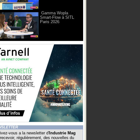
Gamma Wopla
Smart-Flow à SITL
Paris 2026
WSLETTER
ivez-vous a la newsletter d'
Industrie Mag
recevoir, régulièrement, des nouvelles du