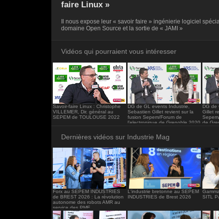
<iframe src="https://www.industrie-mag.c
faire Linux »
frameborder="0"></iframe>
Il nous expose leur « savoir faire » ingénierie logiciel spéci
domaine Open Source et la sortie de « JAMI »
Vidéos qui pourraient vous intéresser
Savoir-faire Linux : Christophe
DG de GL events Industrie,
DG de 
VILLEMER, Dir. général au
Sebastien Gillet revient sur la
Gillet r
SEPEM de TOULOUSE 2022
fusion Sepem/Forum de
Sepem/
l’electronique de Grenoble 2020
de Gre
Dernières vidéos sur Industrie Mag
Forx au SEPEM INDUSTRIES
L'industrie bretonne au SEPEM
Gamma 
de BREST 2026 : La révolution
INDUSTRIES de Brest 2026
SITL P
autonome des robots AMR au
service des PME