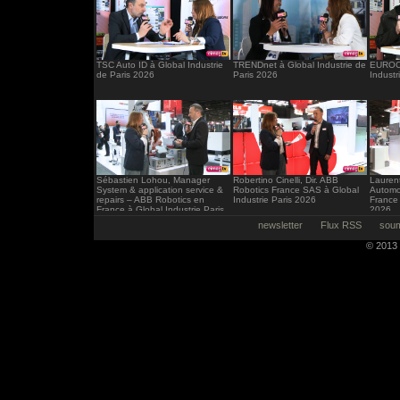
TSC Auto ID à Global Industrie
TRENDnet à Global Industrie de
EUROCI
de Paris 2026
Paris 2026
Industr
Sébastien Lohou, Manager
Robertino Cinelli, Dir. ABB
Laurent
System & application service &
Robotics France SAS à Global
Automo
repairs – ABB Robotics en
Industrie Paris 2026
France 
France à Global Industrie Paris
2026
2026
newsletter
Flux RSS
soum
© 2013 -