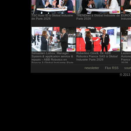
TSC Auto ID à Global Industrie
TRENDnet à Global Industrie de
EUROCI
de Paris 2026
Paris 2026
Industr
Sébastien Lohou, Manager
Robertino Cinelli, Dir. ABB
Laurent
System & application service &
Robotics France SAS à Global
Automo
repairs – ABB Robotics en
Industrie Paris 2026
France 
France à Global Industrie Paris
2026
2026
newsletter
Flux RSS
soum
© 2013 -