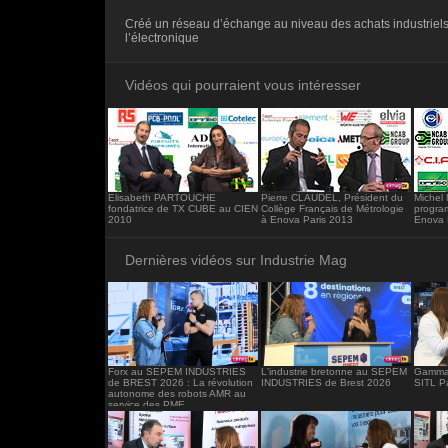
<iframe src="https://www.industrie-mag.c
Créé un réseau d’échange au niveau des achats industriels
frameborder="0"></iframe>
l’électronique
Vidéos qui pourraient vous intéresser
Elisabeth PARTOUCHE
Pierre CLAUDEL, Président du
Michel
fondatrice de TX CUBE au CIEN
Collège Français de Métrologie
progr
2010
à Enova Paris 2013
Enova 
Dernières vidéos sur Industrie Mag
Forx au SEPEM INDUSTRIES
L'industrie bretonne au SEPEM
Gamma 
de BREST 2026 : La révolution
INDUSTRIES de Brest 2026
SITL P
autonome des robots AMR au
service des PME