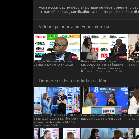
<iframe src="https://www.industrie-mag.c
Vous accompagne depuis la phase de développement jusqu
frameborder="0"></iframe>
le marché : essais, certification, audits, inspections, formatio
Vidéos qui pourraient vous intéresser
Philippe Sissoko du Bureau
Rencontre avec Philippe
Philip
Véritas à Enova Lyon 2018
SISSOKO dir. des opérations
de CIF
chez LCIE Bureau Veritas au
Forum de l'électronique Paris
2019.
Dernières vidéos sur Industrie Mag
Forx au SEPEM INDUSTRIES
L'industrie bretonne au SEPEM
Gamma 
de BREST 2026 : La révolution
INDUSTRIES de Brest 2026
SITL P
autonome des robots AMR au
service des PME