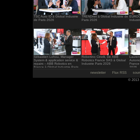
TSC Auto ID à Global Industrie
TRENDnet à Global Industrie de
EUROCI
de Paris 2026
Paris 2026
Industr
Sébastien Lohou, Manager
Robertino Cinelli, Dir. ABB
Laurent
System & application service &
Robotics France SAS à Global
Automo
repairs – ABB Robotics en
Industrie Paris 2026
France 
France à Global Industrie Paris
2026
2026
newsletter
Flux RSS
soum
© 2013 -