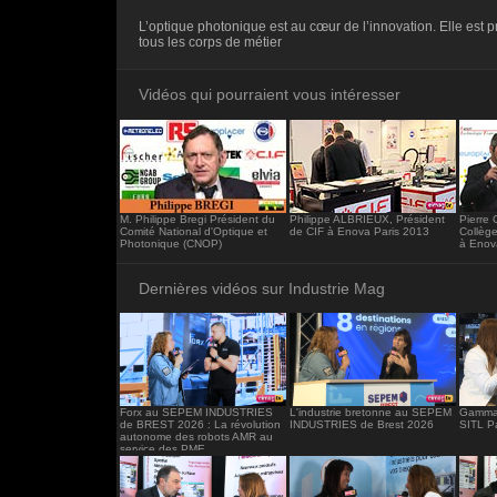
<iframe src="https://www.industrie-mag.c
L’optique photonique est au cœur de l’innovation. Elle est 
frameborder="0"></iframe>
tous les corps de métier
Vidéos qui pourraient vous intéresser
M. Philippe Bregi Président du
Philippe ALBRIEUX, Président
Pierre
Comité National d'Optique et
de CIF à Enova Paris 2013
Collège
Photonique (CNOP)
à Enov
Dernières vidéos sur Industrie Mag
Forx au SEPEM INDUSTRIES
L'industrie bretonne au SEPEM
Gamma 
de BREST 2026 : La révolution
INDUSTRIES de Brest 2026
SITL P
autonome des robots AMR au
service des PME