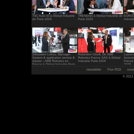
TSC Auto ID à Global Industrie
TRENDnet à Global Industrie de
EUROCI
de Paris 2026
Paris 2026
Industr
Sébastien Lohou, Manager
Robertino Cinelli, Dir. ABB
Laurent
System & application service &
Robotics France SAS à Global
Automo
repairs – ABB Robotics en
Industrie Paris 2026
France 
France à Global Industrie Paris
2026
2026
newsletter
Flux RSS
soum
© 2013 -