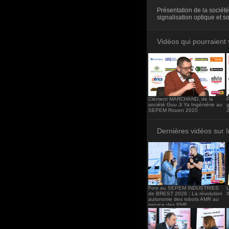
<iframe src="http
Présentation de la sociét
frameborder="0"><
signalisation optique et s
Vidéos qui pourraient 
Clément MARCHAND, de la
P
société Guu Ji Ya Ingéniérie au
SEPEM Rouen 2020
Dernières vidéos sur 
Forx au SEPEM INDUSTRIES
de BREST 2026 : La révolution
autonome des robots AMR au
service des PME