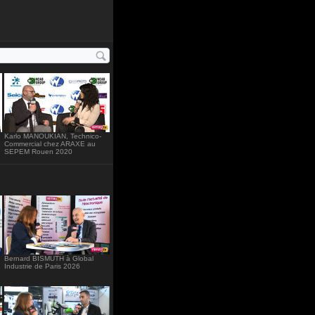
="234"
Karlo MANOUKIAN, Technico-
Commercial chez ARAXE au
SEPEM Rouen 2020
Bernard BISMUTH à Global
Industrie de Paris 2026