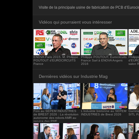
<iframe src="https://www.industrie-mag.c
Visite de la principale usine de fabrication de PCB d’Euroci
frameborder="0"></iframe>
Vidéos qui pourraient vous intéresser
ENOVA Paris 2015, M. Philippe
Philippe POUTOUT, Eurocircuits
Philip
POUTOUT d’EUROCIRCUITS
France Sarl à ENOVA Angers
d'EURO
France
2016
salon 
Dernières vidéos sur Industrie Mag
Forx au SEPEM INDUSTRIES
L'industrie bretonne au SEPEM
Gamma 
de BREST 2026 : La révolution
INDUSTRIES de Brest 2026
SITL P
autonome des robots AMR au
service des PME