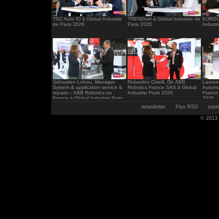
TSC Auto ID à Global Industrie
TRENDnet à Global Industrie de
EUROCI
de Paris 2026
Paris 2026
Industr
Sébastien Lohou, Manager
Robertino Cinelli, Dir. ABB
Laurent
System & application service &
Robotics France SAS à Global
Automo
repairs – ABB Robotics en
Industrie Paris 2026
France 
France à Global Industrie Paris
2026
2026
newsletter
Flux RSS
soum
© 2013 -