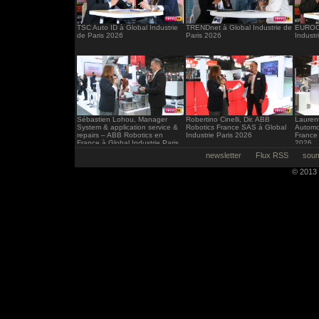
TSC Auto ID à Global Industrie
TRENDnet à Global Industrie de
EUROCI
de Paris 2026
Paris 2026
Industr
Sébastien Lohou, Manager
Robertino Cinelli, Dir. ABB
Laurent
System & application service &
Robotics France SAS à Global
Automo
repairs – ABB Robotics en
Industrie Paris 2026
France 
France à Global Industrie Paris
2026
2026
newsletter
Flux RSS
soum
© 2013 -