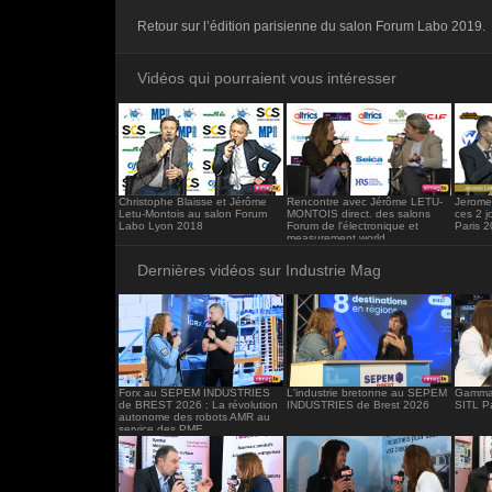
<iframe src="https://www.industrie-mag.c
Retour sur l’édition parisienne du salon Forum Labo 2019.
frameborder="0"></iframe>
Vidéos qui pourraient vous intéresser
Christophe Blaisse et Jérôme
Rencontre avec Jérôme LETU-
Jerome 
Letu-Montois au salon Forum
MONTOIS direct. des salons
ces 2 j
Labo Lyon 2018
Forum de l'électronique et
Paris 
measurement world
Dernières vidéos sur Industrie Mag
Forx au SEPEM INDUSTRIES
L'industrie bretonne au SEPEM
Gamma 
de BREST 2026 : La révolution
INDUSTRIES de Brest 2026
SITL P
autonome des robots AMR au
service des PME