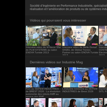
<iframe src="https://www.industrie-mag.c
Société d’Ingénierie en Performance Industrielle, spécialis
frameborder="0"></iframe>
réalisation et l’amélioration de produits ou de systèmes indu
Vidéos qui pourraient vous intéresser
Interview video de M.Nacer Sfar
Interview video de Melle.Dorsaf
Interv
de PLM SYSTEMS au salon
GHZEL de Global Tronics
COSTE 
ENOVA Tunisie 2013
Partner au salon ENOVA Tunisie
Electro
2013
2013
Dernières vidéos sur Industrie Mag
Forx au SEPEM INDUSTRIES
L'industrie bretonne au SEPEM
Gamma 
de BREST 2026 : La révolution
INDUSTRIES de Brest 2026
SITL P
autonome des robots AMR au
service des PME