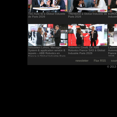
TSC Auto ID à Global Industrie
TRENDnet à Global Industrie de
EUROCI
de Paris 2026
Paris 2026
Industr
Sébastien Lohou, Manager
Robertino Cinelli, Dir. ABB
Laurent
System & application service &
Robotics France SAS à Global
Automo
repairs – ABB Robotics en
Industrie Paris 2026
France 
France à Global Industrie Paris
2026
2026
newsletter
Flux RSS
soum
© 2013 -