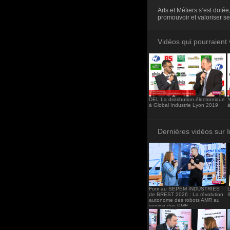
<iframe src="http
Arts et Métiers s’est doté
frameborder="0"><
promouvoir et valoriser se
Vidéos qui pourraient 
DEL La distribution électronique
à Global Industrie Lyon 2019
à
Dernières vidéos sur 
Forx au SEPEM INDUSTRIES
de BREST 2026 : La révolution
autonome des robots AMR au
service des PME