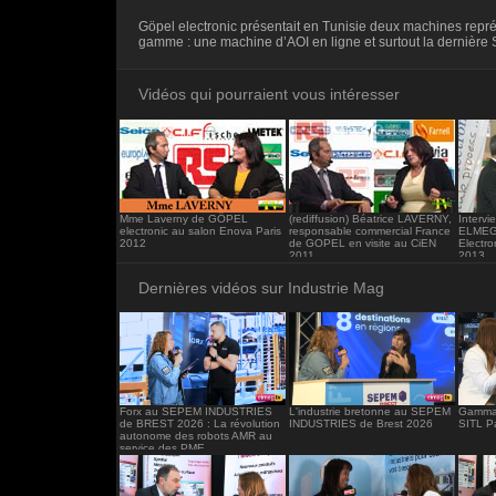
<iframe src="https://www.industrie-mag.c
Göpel electronic présentait en Tunisie deux machines repré
frameborder="0"></iframe>
gamme : une machine d’AOI en ligne et surtout la dernière 
Vidéos qui pourraient vous intéresser
Mme Laverny de GÖPEL
(rediffusion) Béatrice LAVERNY,
Intervi
electronic au salon Enova Paris
responsable commercial France
ELMEG
2012
de GOPEL en visite au CiEN
Electr
2011
2013
Dernières vidéos sur Industrie Mag
Forx au SEPEM INDUSTRIES
L'industrie bretonne au SEPEM
Gamma 
de BREST 2026 : La révolution
INDUSTRIES de Brest 2026
SITL P
autonome des robots AMR au
service des PME