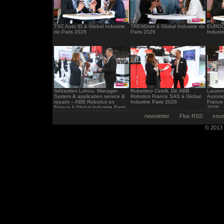
TSC Auto ID à Global Industrie
TRENDnet à Global Industrie de
EUROCI
de Paris 2026
Paris 2026
Industr
Sébastien Lohou, Manager
Robertino Cinelli, Dir. ABB
Laurent
System & application service &
Robotics France SAS à Global
Automo
repairs – ABB Robotics en
Industrie Paris 2026
France 
France à Global Industrie Paris
2026
2026
newsletter
Flux RSS
soum
© 2013 -