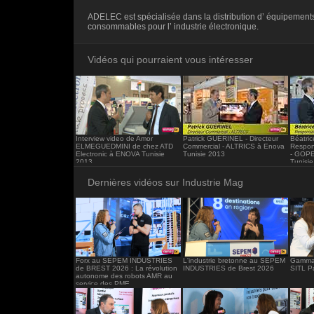
<iframe src="https://www.industrie-mag.c
ADELEC est spécialisée dans la distribution d’ équipements
frameborder="0"></iframe>
consommables pour l’ industrie électronique.
Vidéos qui pourraient vous intéresser
Interview video de Amor
Patrick GUERINEL - Directeur
Béatri
ELMEGUEDMINI de chez ATD
Commercial - ALTRICS à Enova
Respon
Electronic à ENOVA Tunisie
Tunisie 2013
- GOPE
2013
Tunisi
Dernières vidéos sur Industrie Mag
Forx au SEPEM INDUSTRIES
L'industrie bretonne au SEPEM
Gamma 
de BREST 2026 : La révolution
INDUSTRIES de Brest 2026
SITL P
autonome des robots AMR au
service des PME