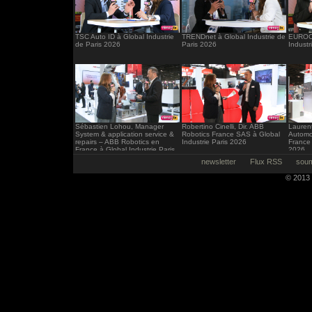
TSC Auto ID à Global Industrie
TRENDnet à Global Industrie de
EUROCI
de Paris 2026
Paris 2026
Industr
Sébastien Lohou, Manager
Robertino Cinelli, Dir. ABB
Laurent
System & application service &
Robotics France SAS à Global
Automo
repairs – ABB Robotics en
Industrie Paris 2026
France 
France à Global Industrie Paris
2026
2026
newsletter
Flux RSS
soum
© 2013 -