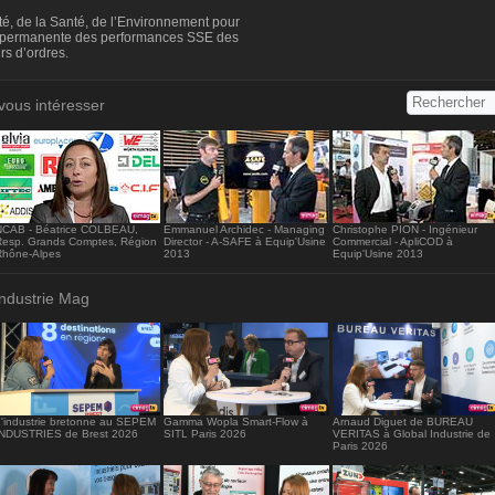
s://www.industrie-mag.com/embed2002" width="416" height=
é, de la Santé, de l’Environnement pour
/iframe>
et permanente des performances SSE des
rs d’ordres.
vous intéresser
NCAB - Béatrice COLBEAU,
Emmanuel Archidec - Managing
Christophe PION - Ingénieur
Resp. Grands Comptes, Région
Director - A-SAFE à Equip'Usine
Commercial - ApliCOD à
Rhône-Alpes
2013
Equip'Usine 2013
Industrie Mag
L'industrie bretonne au SEPEM
Gamma Wopla Smart-Flow à
Arnaud Diguet de BUREAU
INDUSTRIES de Brest 2026
SITL Paris 2026
VERITAS à Global Industrie de
Paris 2026