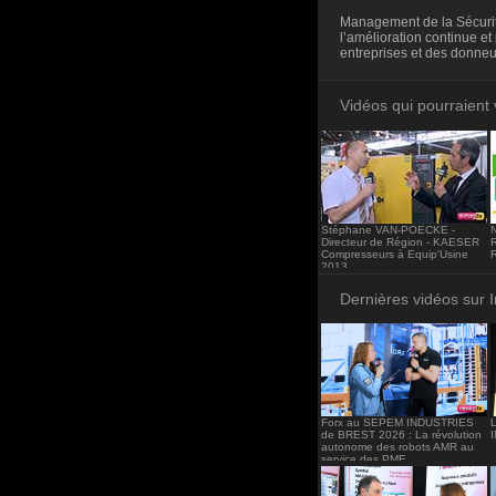
<iframe src="http
Management de la Sécurit
frameborder="0"><
l’amélioration continue 
entreprises et des donneu
Vidéos qui pourraient 
Stéphane VAN-POECKE -
Directeur de Région - KAESER
Compresseurs à Equip'Usine
2013
Dernières vidéos sur 
Forx au SEPEM INDUSTRIES
de BREST 2026 : La révolution
autonome des robots AMR au
service des PME