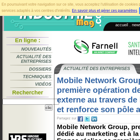
En poursuivant votre navigation sur ce site, vous acceptez l'utilisation de cookie
services adaptés à vos centres d'intérêts.
En savoir plus et gérer ces paramètres
.
accueil
.
news
En ligne :
NOUVEAUTÉS
ACTUALITÉ DES
ENTREPRISES
ACTUALITÉ DES ENTREPRISES
DOSSIERS
TECHNIQUES
Mobile Network Group
VIDÉOS
première opération d
Rechercher
externe au travers d
et renforce son pôle 
Partagez sur
Mobile Network Group, pr
dédié au marketing et à la