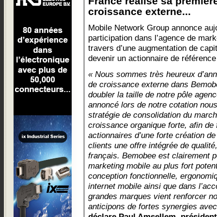
France réalise sa premièr
croissance externe...
Mobile Network Group annonce aujo
participation dans l’agence de mar
travers d’une augmentation de capi
devenir un actionnaire de référenc
« Nous sommes très heureux d’anno
de croissance externe dans Bemobe
doubler la taille de notre pôle age
annoncé lors de notre cotation nous
stratégie de consolidation du marc
croissance organique forte, afin de 
actionnaires d’une forte création d
clients une offre intégrée de qualit
français. Bemobee est clairement 
marketing mobile au plus fort potent
conception fonctionnelle, ergonomiq
internet mobile ainsi que dans l’a
grandes marques vient renforcer n
anticipons de fortes synergies ave
déclare Paul Amsellem, président