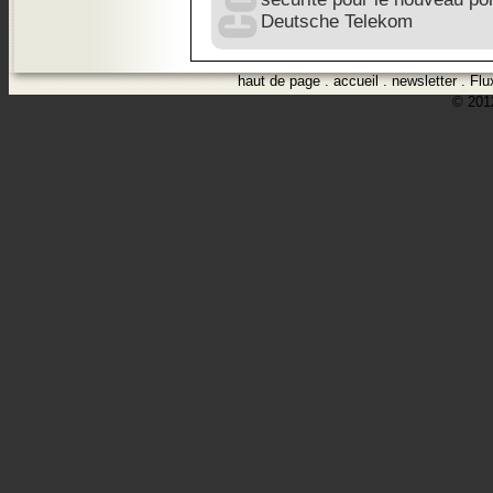
Deutsche Telekom
haut de page
.
accueil
.
newsletter
.
Flu
© 2012