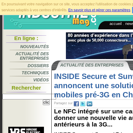
En poursuivant votre navigation sur ce site, vous acceptez l'utilisation de cookie
services adaptés à vos centres d'intérêts.
En savoir plus et gérer ces paramètres
.
accueil
.
news
En ligne :
NOUVEAUTÉS
ACTUALITÉ DES
ENTREPRISES
ACTUALITÉ DES ENTREPRISES
DOSSIERS
TECHNIQUES
INSIDE Secure et Su
VIDÉOS
annoncent une soluti
Rechercher
mobiles pré-3G en Ch
Partagez sur
Le NFC intégré sur une ca
donner une nouvelle vie 
antérieurs à la 3G...