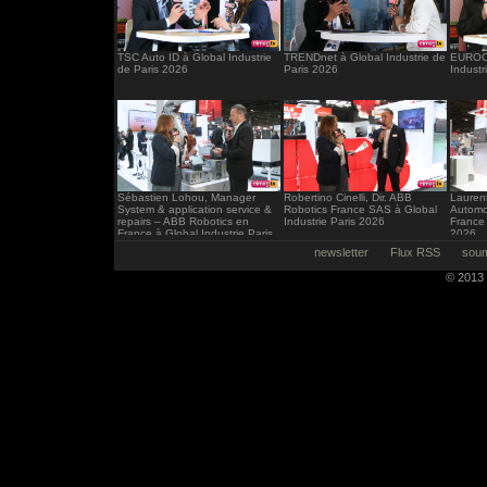
TSC Auto ID à Global Industrie
TRENDnet à Global Industrie de
EUROCI
de Paris 2026
Paris 2026
Industr
Sébastien Lohou, Manager
Robertino Cinelli, Dir. ABB
Laurent
System & application service &
Robotics France SAS à Global
Automo
repairs – ABB Robotics en
Industrie Paris 2026
France 
France à Global Industrie Paris
2026
2026
newsletter
Flux RSS
soum
© 2013 -