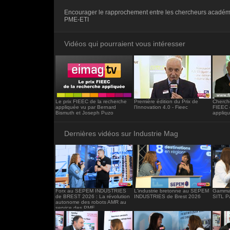
<iframe src="https://www.industrie-mag.c
Encourager le rapprochement entre les chercheurs académi
frameborder="0"></iframe>
PME-ETI
Vidéos qui pourraient vous intéresser
Le prix FIEEC de la recherche
Première édition du Prix de
Cherche
appliquée vu par Bernard
l'Innovation 4.0 - Fieec
FIEEC 
Bismuth et Joseph Puzo
appliqu
Dernières vidéos sur Industrie Mag
Forx au SEPEM INDUSTRIES
L'industrie bretonne au SEPEM
Gamma 
de BREST 2026 : La révolution
INDUSTRIES de Brest 2026
SITL P
autonome des robots AMR au
service des PME