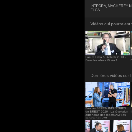
<iframe src="http
INTEGRA, MACHEREY-NA
frameborder="0"><
ELGA
Vidéos qui pourraient 
Forum Labo & Biotech 2013 -
Dans les allées Vidéo 1...
D
Dernières vidéos sur 
Forx au SEPEM INDUSTRIES
de BREST 2026 : La révolution
autonome des robots AMR au
service des PME