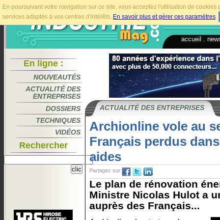
En poursuivant votre navigation sur ce site, vous acceptez l'utilisation de cookie
services adaptés à vos centres d'intérêts.
En savoir plus et gérer ces paramètres
.
accueil
.
news
En ligne :
NOUVEAUTÉS
ACTUALITÉ DES
ENTREPRISES
ACTUALITÉ DES ENTREPRISES
DOSSIERS
TECHNIQUES
Archionline vole au 
VIDÉOS
Français perdus dans 
Rechercher
aides
Partagez sur
Le plan de rénovation éne
Ministre Nicolas Hulot a u
auprès des Français...