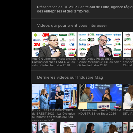
<iframe src="https://www.industrie-mag.c
Présentation de DEV’UP Centre-Val de Loire, agence régio
frameborder="0"></iframe>
des entreprises et des territoires.
Vidéos qui pourraient vous intéresser
André Guillemette, Responsable
Bruno Didier, Président du
Françoi
Commercial chez LASER 49 au
Comité Mécanique IDF au salon
associ
salon Global Industrie 2018
Global Industrie 2018
Global 
Dernières vidéos sur Industrie Mag
Forx au SEPEM INDUSTRIES
L'industrie bretonne au SEPEM
Gamma 
de BREST 2026 : La révolution
INDUSTRIES de Brest 2026
SITL P
autonome des robots AMR au
service des PME