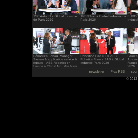
TSC Auto ID à Global Industrie
TRENDnet à Global Industrie de
EUROCI
de Paris 2026
Paris 2026
Industr
Sébastien Lohou, Manager
Robertino Cinelli, Dir. ABB
Laurent
System & application service &
Robotics France SAS à Global
Automo
repairs – ABB Robotics en
Industrie Paris 2026
France 
France à Global Industrie Paris
2026
2026
newsletter
Flux RSS
soum
© 2013 -