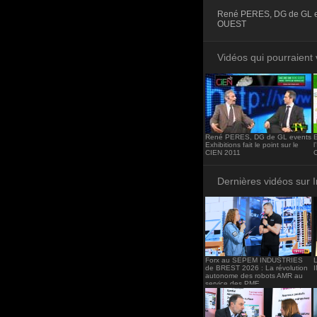
<iframe src="http
René PERES, DG de GL eve
frameborder="0"><
OUEST
Vidéos qui pourraient 
René PERES, DG de GL events
Exhibitions fait le point sur le
l
CIEN 2011
Dernières vidéos sur 
Forx au SEPEM INDUSTRIES
de BREST 2026 : La révolution
autonome des robots AMR au
service des PME