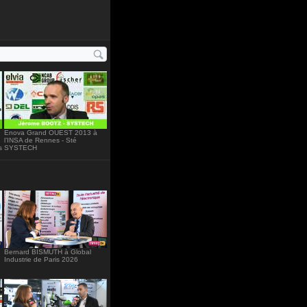
"234"
Enova Grand OUEST 2013 à
l’INSA de Rennes - Sté
s
SYSTECH
Bernard BISMUTH à Global
Industrie de Paris 2026