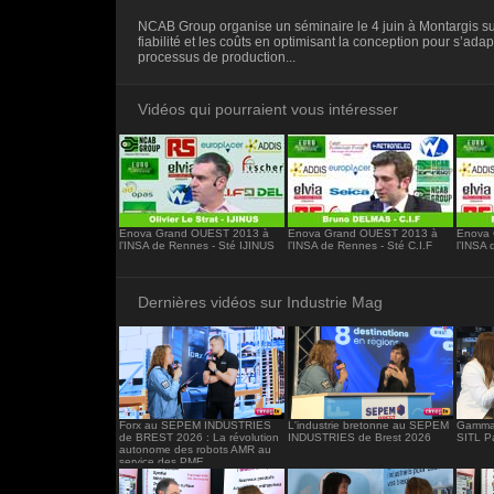
<iframe src="https://www.industrie-mag.c
NCAB Group organise un séminaire le 4 juin à Montargis sur 
frameborder="0"></iframe>
fiabilité et les coûts en optimisant la conception pour s’ada
processus de production...
Vidéos qui pourraient vous intéresser
Enova Grand OUEST 2013 à
Enova Grand OUEST 2013 à
Enova 
l’INSA de Rennes - Sté IJINUS
l’INSA de Rennes - Sté C.I.F
l’INSA 
Dernières vidéos sur Industrie Mag
Forx au SEPEM INDUSTRIES
L'industrie bretonne au SEPEM
Gamma 
de BREST 2026 : La révolution
INDUSTRIES de Brest 2026
SITL P
autonome des robots AMR au
service des PME