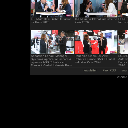
TSC Auto ID à Global Industrie
TRENDnet à Global Industrie de
EUROCI
de Paris 2026
Paris 2026
Industr
Sébastien Lohou, Manager
Robertino Cinelli, Dir. ABB
Laurent
System & application service &
Robotics France SAS à Global
Automo
repairs – ABB Robotics en
Industrie Paris 2026
France 
France à Global Industrie Paris
2026
2026
newsletter
Flux RSS
soum
© 2013 -