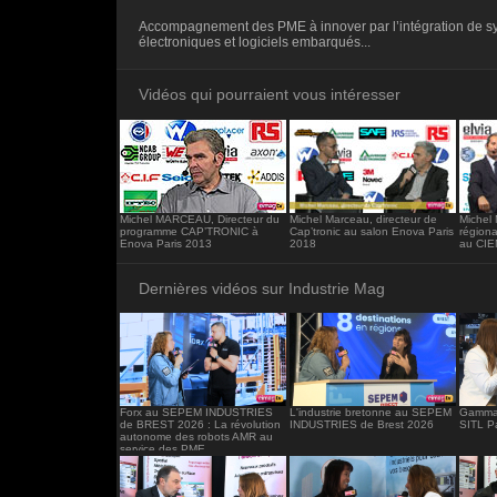
<iframe src="https://www.industrie-mag.c
Accompagnement des PME à innover par l’intégration de s
frameborder="0"></iframe>
électroniques et logiciels embarqués...
Vidéos qui pourraient vous intéresser
Michel MARCEAU, Directeur du
Michel Marceau, directeur de
Michel 
programme CAP’TRONIC à
Cap’tronic au salon Enova Paris
région
Enova Paris 2013
2018
au CIE
Dernières vidéos sur Industrie Mag
Forx au SEPEM INDUSTRIES
L'industrie bretonne au SEPEM
Gamma 
de BREST 2026 : La révolution
INDUSTRIES de Brest 2026
SITL P
autonome des robots AMR au
service des PME