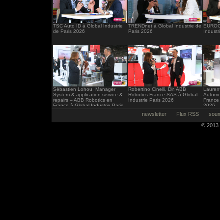
TSC Auto ID à Global Industrie
TRENDnet à Global Industrie de
EUROCI
de Paris 2026
Paris 2026
Industr
Sébastien Lohou, Manager
Robertino Cinelli, Dir. ABB
Laurent
System & application service &
Robotics France SAS à Global
Automo
repairs – ABB Robotics en
Industrie Paris 2026
France 
France à Global Industrie Paris
2026
2026
newsletter
Flux RSS
soum
© 2013 -