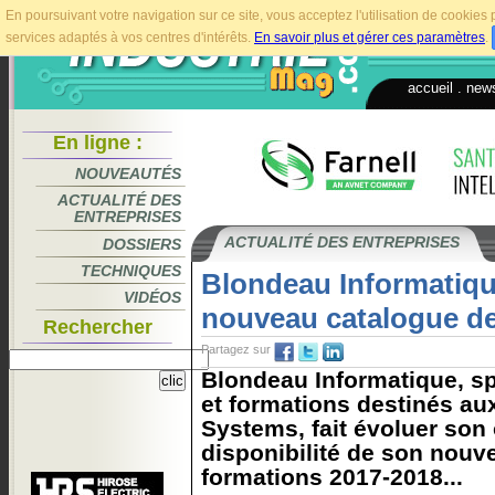
En poursuivant votre navigation sur ce site, vous acceptez l'utilisation de cookie
services adaptés à vos centres d'intérêts.
En savoir plus et gérer ces paramètres
.
accueil
.
news
En ligne :
NOUVEAUTÉS
ACTUALITÉ DES
ENTREPRISES
ACTUALITÉ DES ENTREPRISES
DOSSIERS
TECHNIQUES
Blondeau Informatiqu
VIDÉOS
nouveau catalogue de
Rechercher
Partagez sur
Blondeau Informatique, sp
et formations destinés aux
Systems, fait évoluer son 
disponibilité de son nouv
formations 2017-2018...