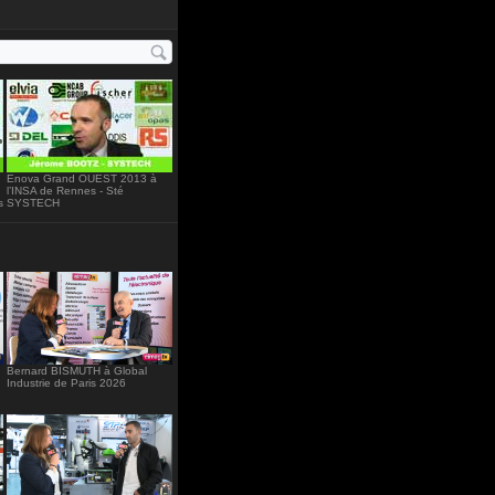
"234"
Enova Grand OUEST 2013 à
l’INSA de Rennes - Sté
s
SYSTECH
Bernard BISMUTH à Global
Industrie de Paris 2026