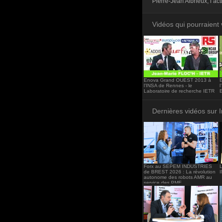
Pierre-Jean Albrieux, l’ac
<iframe src="http
frameborder="0"><
Vidéos qui pourraient 
Enova Grand OUEST 2013 à
l’INSA de Rennes - le
l
Laboratoire de recherche IETR
Dernières vidéos sur 
Forx au SEPEM INDUSTRIES
de BREST 2026 : La révolution
autonome des robots AMR au
service des PME