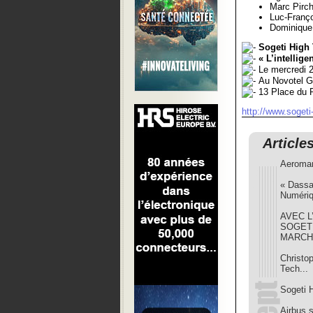
Marc Pirch
Luc-Franço
Dominique 
Sogeti High
« L’intellig
Le mercredi 
Au Novotel G
13 Place du 
http://www.sogeti-
Article
Aeromar
« Dassau
Numériq
AVEC L
SOGET
MARCH
Christo
Tech...
Sogeti H
Airbus s