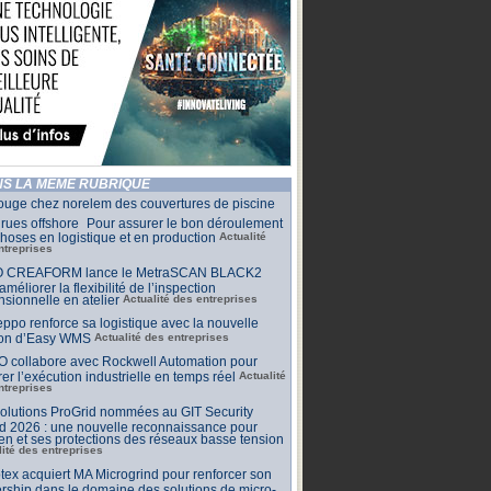
S LA MÊME RUBRIQUE
ouge chez norelem des couvertures de piscine
rues offshore Pour assurer le bon déroulement
hoses en logistique et en production
Actualité
ntreprises
 CREAFORM lance le MetraSCAN BLACK2
améliorer la flexibilité de l’inspection
sionnelle en atelier
Actualité des entreprises
ppo renforce sa logistique avec la nouvelle
ion d’Easy WMS
Actualité des entreprises
O collabore avec Rockwell Automation pour
rer l’exécution industrielle en temps réel
Actualité
ntreprises
olutions ProGrid nommées au GIT Security
d 2026 : une nouvelle reconnaissance pour
n et ses protections des réseaux basse tension
lité des entreprises
tex acquiert MA Microgrind pour renforcer son
rship dans le domaine des solutions de micro-