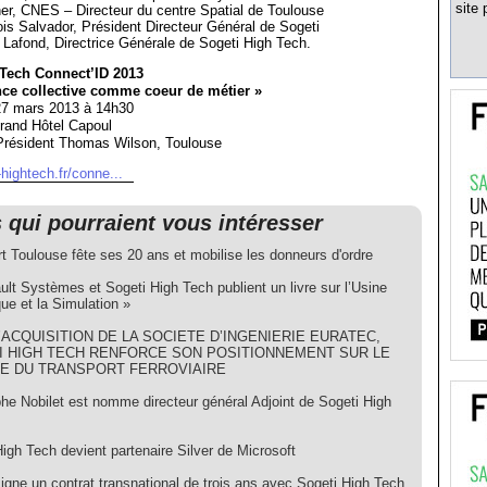
site 
er, CNES – Directeur du centre Spatial de Toulouse
is Salvador, Président Directeur Général de Sogeti
Lafond, Directrice Générale de Sogeti High Tech.
 Tech Connect’ID 2013
ence collective comme coeur de métier »
27 mars 2013 à 14h30
rand Hôtel Capoul
Président Thomas Wilson, Toulouse
hightech.fr/conne...
s qui pourraient vous intéresser
t Toulouse fête ses 20 ans et mobilise les donneurs d'ordre
lt Systèmes et Sogeti High Tech publient un livre sur l’Usine
ue et la Simulation »
’ACQUISITION DE LA SOCIETE D’INGENIERIE EURATEC,
I HIGH TECH RENFORCE SON POSITIONNEMENT SUR LE
E DU TRANSPORT FERROVIAIRE
phe Nobilet est nomme directeur général Adjoint de Sogeti High
igh Tech devient partenaire Silver de Microsoft
igne un contrat transnational de trois ans avec Sogeti High Tech