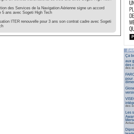
ction des Services de la Navigation Aérienne signe un accord
e 5 ans avec Sogeti High Tech
isation ITER renouvelle pour 3 ans son contrat cadre avec Sogeti
ch
DAN
Ça b
aux g
des c
des e
FARO
pour 
dimen
Giose
vers
VISE
intég
des e
Les s
Awar
Merse
Actua
Dipro
leade