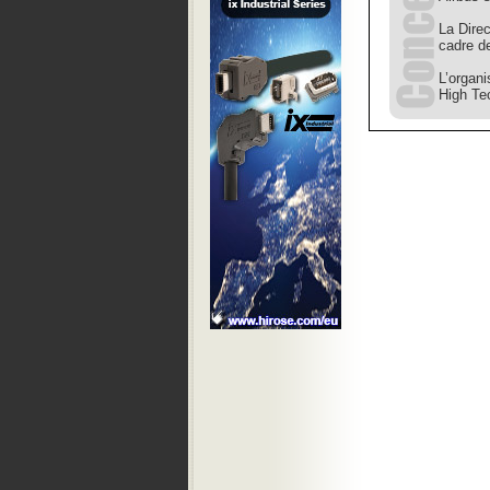
La Dire
cadre d
L’organ
High Te