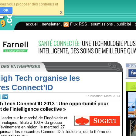
s pour vous proposer des contenus et
OK
X
accueil
.
newsletter
.
Flux RSS
.
soumissions
.
publicité
.
SUI
 DES ENTREPRISES
igh Tech organise les
res Connect’ID
Publication: Mars 2013
gh Tech Connect’ID 2013 : Une opportunité pour
t de l’intelligence collective »
 leader sur le marché de l’Ingénierie et
hnologies, filiale à 100% du groupe
’événement en région, le mercredi 27
anisant les rencontres Connect’ID à Toulouse, sur le thème de