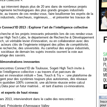
igence collective ».
 qui intervient depuis plus de 20 ans dans de nombreux projets
’ingénierie technologiques des plus grands groupes industriels
e, au travers de ces rendez-vous, faire bouillonner les esprits de la
dustriels, chercheurs, ingénieurs,… et présenter les travaux de
 Connect’ID 2013 : Explorer l’art de l’intelligence collective
herche et les projets innovants présentés lors de ces rendez-vous
par High Tech Labs, le département de Recherche & Développement
ch, un véritable levier d’innovation, ou en collaboration avec des
 acteurs clés de l’ingénierie intégrant des pôles de compétitivité,
de recherche, des universités. Au carrefour des enjeux industriels,
 sociétaux de demain les sujets investis ouvrent la voie aux
artage des savoirs.
démonstrations innovantes
rencontres Connect’ID de Toulouse, Sogeti High Tech invite à
 de l’intelligence collective » au travers d’un parcours de
ut en innovation intitulé « See, Touch & Try » : une plateforme de
-agent pour des systèmes toujours plus autonomes, des réseaux
 un quotidien 100% connecté, une alchimie réussie entre calcul
g Data pour un futur maitrisé… et tant d’autres co-innovations.
 et experts de haut niveau
NE
rs 2013, interviendront dans le cadre des rencontres :
Inscr
pour 
lard, Présidente d’Aerospace Valley