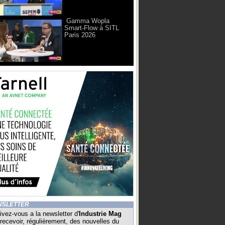
Gamma Wopla
Smart-Flow à SITL
Paris 2026
WSLETTER
ivez-vous a la newsletter d'
Industrie Mag
recevoir, régulièrement, des nouvelles du