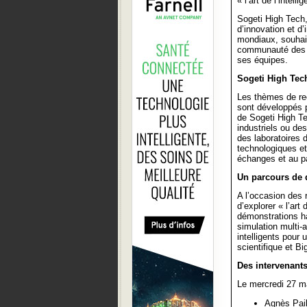
« l’art de l’intell
Sogeti High Tech,
d’innovation et d
mondiaux, souhait
communauté des in
ses équipes.
Sogeti High Tech
Les thèmes de rec
sont développés 
de Sogeti High Te
industriels ou des
des laboratoires 
technologiques et
échanges et au p
Un parcours de 
A l’occasion des 
d’explorer « l’art
démonstrations ha
simulation multi
intelligents pour
scientifique et Bi
Des intervenants
Le mercredi 27 ma
Agnès Pail