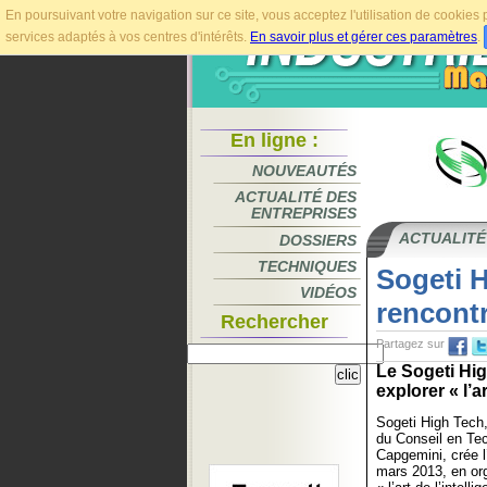
En poursuivant votre navigation sur ce site, vous acceptez l'utilisation de cookie
services adaptés à vos centres d'intérêts.
En savoir plus et gérer ces paramètres
.
En ligne :
NOUVEAUTÉS
ACTUALITÉ DES
ENTREPRISES
ACTUALITÉ
DOSSIERS
TECHNIQUES
Sogeti H
VIDÉOS
rencont
Rechercher
Partagez sur
Le Sogeti Hi
explorer « l’ar
Sogeti High Tech,
du Conseil en Tec
Capgemini, crée l
mars 2013, en org