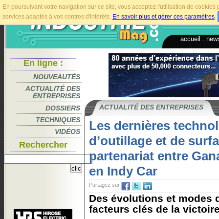
En poursuivant votre navigation sur ce site, vous acceptez l'utilisation de cookie
services adaptés à vos centres d'intérêts.
En savoir plus et gérer ces paramètres
.
accueil
.
news
En ligne :
NOUVEAUTÉS
ACTUALITÉ DES
ENTREPRISES
ACTUALITÉ DES ENTREPRISES
DOSSIERS
TECHNIQUES
Les dernières technol
VIDÉOS
d’outillage et de surf
Rechercher
partenariat entre Gan
en Indy Car
Partagez sur
Des évolutions et modes d
facteurs clés de la victoir