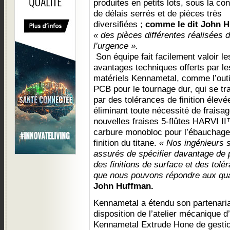
produites en petits lots, sous la con
de délais serrés et de pièces très
diversifiées ;
comme le dit John H
« des pièces différentes réalisées 
l’urgence ».
Son équipe fait facilement valoir le
avantages techniques offerts par le
matériels Kennametal, comme l’outi
PCB pour le tournage dur, qui se tr
par des tolérances de finition élevé
éliminant toute nécessité de fraisag
nouvelles fraises 5-flûtes HARVI I
carbure monobloc pour l’ébauchage 
finition du titane.
« Nos ingénieurs 
assurés de spécifier davantage de
des finitions de surface et des tolé
que nous pouvons répondre aux quan
John Huffman.
Kennametal a étendu son partenaria
disposition de l’atelier mécanique d
Kennametal Extrude Hone de gestio