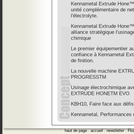
Kennametal Extrude Hon
unité complémentaire de nett
l'électrolyte.
Kennametal Extrude Hone™
alliance stratégique l'usinag
chimique
Le premier équipementier au
confiance à Kennametal Ext
de finition.
La nouvelle machine EX
PROGRESSTM
Usinage électrochimique av
EXTRUDE HONETM EVO
KBH10, Faire face aux défis
Kennametal, Performances
haut de page
.
accueil
.
newsletter
.
Flu