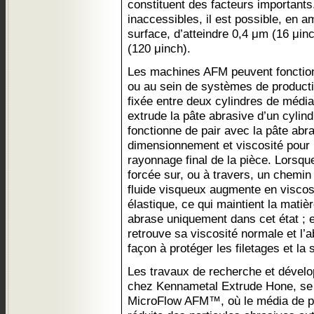
constituent des facteurs important
inaccessibles, il est possible, en am
surface, d’atteindre 0,4 μm (16 μin
(120 μinch).
Les machines AFM peuvent foncti
ou au sein de systèmes de producti
fixée entre deux cylindres de médi
extrude la pâte abrasive d’un cylindr
fonctionne de pair avec la pâte abra
dimensionnement et viscosité pour r
rayonnage final de la pièce. Lorsqu
forcée sur, ou à travers, un chemin 
fluide visqueux augmente en viscosi
élastique, ce qui maintient la mati
abrase uniquement dans cet état ; en
retrouve sa viscosité normale et l’
façon à protéger les filetages et la 
Les travaux de recherche et dével
chez Kennametal Extrude Hone, se s
MicroFlow AFM™, où le média de plus