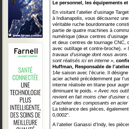
Le personnel, les équipements et l
En visitant l’atelier d’usinage Targ
à Indianapolis, vous découvrez une
véritable ruche bourdonnante const
partie de quatre machines à comm
numérique (deux centres d’usinage
et deux centres de tournage CNC, d
avec outillage et contre-broche).
« 
travaux d’usinage dont nous avons
sont réalisés ici en interne »
,
confi
Huffman, Responsable de l’atelie
14e saison avec l’écurie. Il désign
acier acheté précédemment par l’us
interne réalisée en titane pour augm
diminuant le poids.
« Avec nos outi
revient en fait moins cher d’usiner 
d’acheter des composants en acier p
La tolérance des pièces, égalemen
0,0002".
A l’atelier Ganassi d’Indy, les pièce