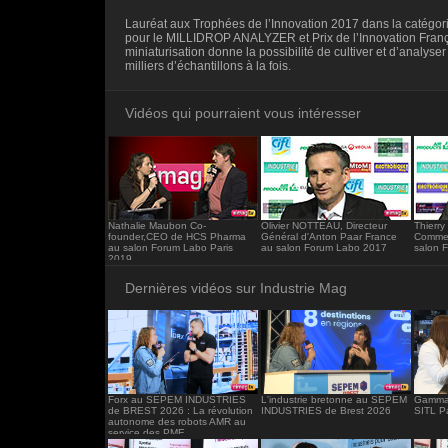
<iframe src="https://www.industrie-mag.c
Lauréat aux Trophées de l’Innovation 2017 dans la catégori
frameborder="0"></iframe>
pour le MILLIDROP ANALYZER et Prix de l’Innovation Franç
miniaturisation donne la possibilité de cultiver et d’analyse
milliers d’échantillons à la fois.
Vidéos qui pourraient vous intéresser
Nathalie Maubon Co-
Olivier NOTTEAU, Directeur
Thierry
founder,CEO de HCS Pharma
Général d'Anton Paar France
Commer
au salon Forum Labo Paris
au salon Forum Labo 2017
salon 
2019
Dernières vidéos sur Industrie Mag
Forx au SEPEM INDUSTRIES
L'industrie bretonne au SEPEM
Gamma 
de BREST 2026 : La révolution
INDUSTRIES de Brest 2026
SITL P
autonome des robots AMR au
service des PME