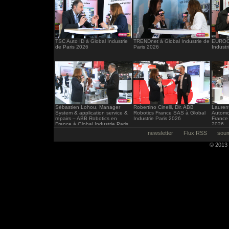
TSC Auto ID à Global Industrie
TRENDnet à Global Industrie de
EUROCI
de Paris 2026
Paris 2026
Industr
Sébastien Lohou, Manager
Robertino Cinelli, Dir. ABB
Laurent
System & application service &
Robotics France SAS à Global
Automo
repairs – ABB Robotics en
Industrie Paris 2026
France 
France à Global Industrie Paris
2026
2026
newsletter
Flux RSS
soum
© 2013 -