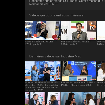
Rencontres sur les stands CCI France, Comité Mécaniqu
<iframe src="https://www.industrie-mag.c
Normandie et UDIMEC.
frameborder="0"></iframe>
Vidéos qui pourraient vous intéresser
Dans les allées du MIDEST
Dans les allées du MIDEST
Dans l
2016 - partie 2
2016 - partie 7
2016 - 
Dernières vidéos sur Industrie Mag
Forx au SEPEM INDUSTRIES
L'industrie bretonne au SEPEM
Gamma 
de BREST 2026 : La révolution
INDUSTRIES de Brest 2026
SITL P
autonome des robots AMR au
service des PME