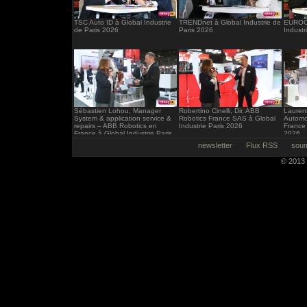
TSC Auto ID à Global Industrie
TRENDnet à Global Industrie de
EUROCI
de Paris 2026
Paris 2026
Industr
Sébastien Lohou, Manager
Robertino Cinelli, Dir. ABB
Laurent
System & application service &
Robotics France SAS à Global
Automo
repairs – ABB Robotics en
Industrie Paris 2026
France 
France à Global Industrie Paris
2026
2026
newsletter
Flux RSS
soum
© 2013 -