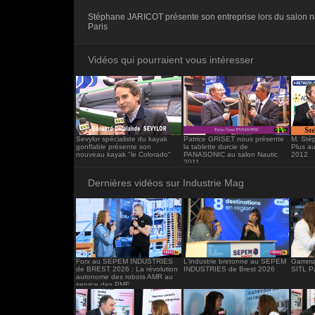
<iframe src="https://www.industrie-mag.c
Stéphane JARICOT présente son entreprise lors du salon 
frameborder="0"></iframe>
Paris
Vidéos qui pourraient vous intéresser
Sevylor spécialiste du kayak
Patrice GRISET nous présente
M. Sté
gonflable présente son
la tablette durcie de
Plus a
nouveau kayak "le Colorado"
PANASONIC au salon Nautic
2012
2011
Dernières vidéos sur Industrie Mag
Forx au SEPEM INDUSTRIES
L'industrie bretonne au SEPEM
Gamma 
de BREST 2026 : La révolution
INDUSTRIES de Brest 2026
SITL P
autonome des robots AMR au
service des PME