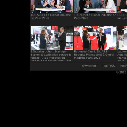
TSC Auto ID à Global Industrie
TRENDnet à Global Industrie de
EUROCI
de Paris 2026
Paris 2026
Industr
Sébastien Lohou, Manager
Robertino Cinelli, Dir. ABB
Laurent
System & application service &
Robotics France SAS à Global
Automo
repairs – ABB Robotics en
Industrie Paris 2026
France 
France à Global Industrie Paris
2026
2026
newsletter
Flux RSS
soum
© 2013 -